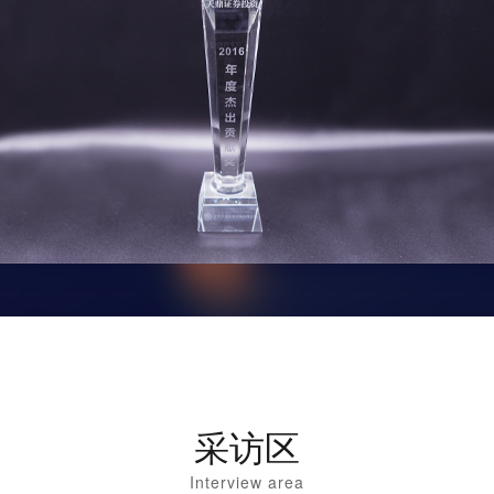
采访区
Interview area